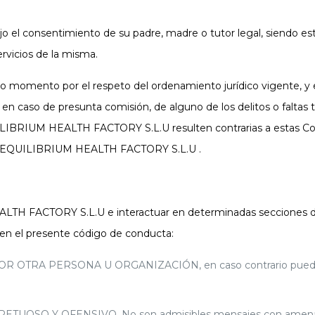
jo el consentimiento de su padre, madre o tutor legal, siendo e
ervicios de la misma.
mento por el respeto del ordenamiento jurídico vigente, y est
Web en caso de presunta comisión, de alguno de los delitos o faltas
UILIBRIUM HEALTH FACTORY S.L.U resulten contrarias a estas Co
o de EQUILIBRIUM HEALTH FACTORY S.L.U .
TH FACTORY S.L.U e interactuar en determinadas secciones del
ten el presente código de conducta:
 PERSONA U ORGANIZACIÓN, en caso contrario puede incurri
SO Y OFENSIVO. No son admisibles mensajes con amenazas, i