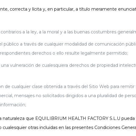
gente, correcta y lícita y, en particular, a título meramente enun
os contrarios a la ley, a la moral y a las buenas costumbres gener
o del público a través de cualquier modalidad de comunicación públ
correspondientes derechos o ello resulte legalmente permitido;
o una vulneración de cualesquiera derechos de propiedad intele
ción de cualquier clase obtenida a través del Sitio Web para remit
mercial, mensajes no solicitados dirigidos a una pluralidad de pe
 información;
toda naturaleza que EQUILIBRIUM HEALTH FACTORY S.L.U pueda su
cualesquier otras incluidas en las presentes Condiciones General