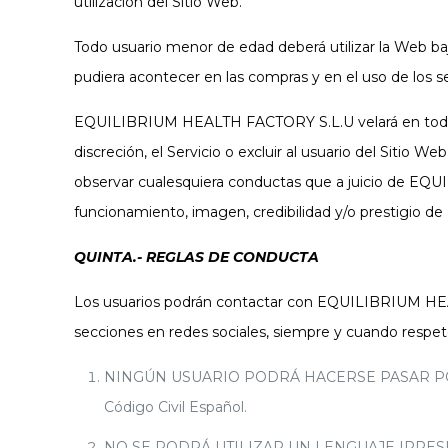
utilización del Sitio Web.
Todo usuario menor de edad deberá utilizar la Web ba
pudiera acontecer en las compras y en el uso de los s
EQUILIBRIUM HEALTH FACTORY S.L.U velará en todo mo
discreción, el Servicio o excluir al usuario del Sitio 
observar cualesquiera conductas que a juicio de EQ
funcionamiento, imagen, credibilidad y/o prestigi
QUINTA.- REGLAS DE CONDUCTA
Los usuarios podrán contactar con EQUILIBRIUM HEAL
secciones en redes sociales, siempre y cuando respe
NINGÚN USUARIO PODRÁ HACERSE PASAR POR OTRA
Código Civil Español.
NO SE PODRÁ UTILIZAR UN LENGUAJE IRRESPETUO