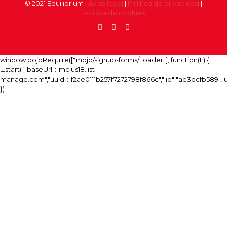
© 2021 Equilibrium |
Aviso legal
|
Política de privacidad
|
Política de cookies
window.dojoRequire(["mojo/signup-forms/Loader"], function(L) {
L.start({"baseUrl":"mc.us18.list-
manage.com","uuid":"f2ae0111b257f7272798f866c","lid":"ae3dcfb589",
})